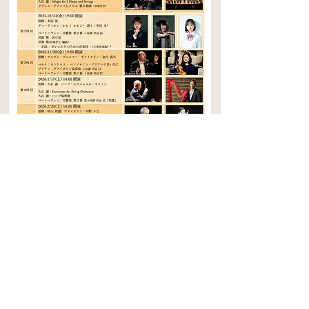
久石譲さん 次期音楽監督就任の記者会見と
​＜2025-2026シーズンラインナップ＞の発表
2024.10.20
​久石譲さんの日本センチュリー交響楽団の次期音楽監督
就任に向けてオケハウスにて記者会見が行われました
たくさんのメディアの皆さんが集まられて、久石さんか
らは
「古典をリクリエイト（再創造）するような楽団にした
い」との抱負を述べられました
新聞やテレビでもニュースに取り上げられました​
​合唱団は、9/26に久石さん指揮・ラヴェルの作品に出演
いたします 今後に向けても楽しみです♪