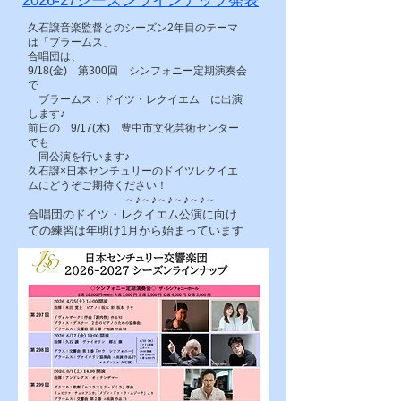
2026-27シーズンラインナップ発表
久石譲音楽監督とのシーズン2年目のテーマ
は「ブラームス」
合唱団は、
9/18(金) 第300回 ​シンフォニー定期演奏会
で
ブラームス：ドイツ・レクイエム に出演
します♪​
前日の 9/17(木) 豊中市文化芸術センター
でも
同公演を行います♪​
久石譲×日本センチュリーのドイツレクイエ
ムにどうぞご期待ください！
​ ～♪～♪～♪～♪～♪～
合唱団のドイツ・レクイエム公演に向け
ての練習は年明け1月から始まっています